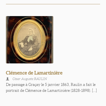
Clémence de Lamartinière
César Auguste RAULIN
De passage à Graçay le 5 janvier 1863, Raulin a fait le
portrait de Clémence de Lamartinière (1828-1898). [...]