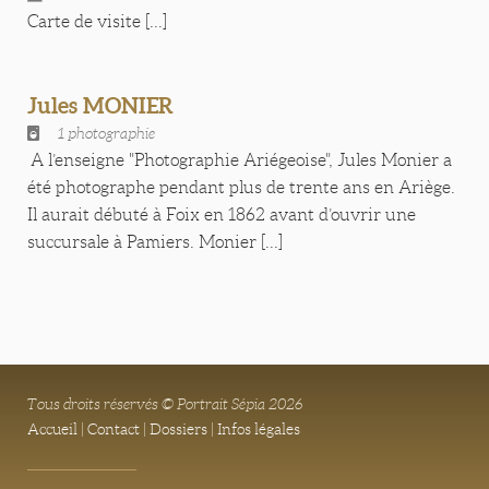
Carte de visite [...]
Jules MONIER
1 photographie
A l’enseigne "Photographie Ariégeoise", Jules Monier a
été photographe pendant plus de trente ans en Ariège.
Il aurait débuté à Foix en 1862 avant d’ouvrir une
succursale à Pamiers. Monier [...]
Tous droits réservés © Portrait Sépia 2026
Accueil
|
Contact
|
Dossiers
|
Infos légales