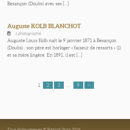
Besançon (Doubs) avec ses [...]
Auguste KOLB BLANCHOT
1 photographie
Auguste Louis Kolb naît le 9 janvier 1871 à Besançon
(Doubs) ; son père est horloger « faiseur de ressorts » (1)
et sa mère lingère. En 1891, il est [...]
1
2
3
...
9
>
Tous droits réservés © Portrait Sépia 2026