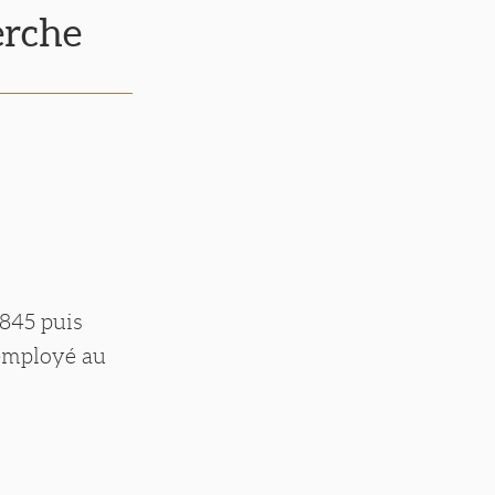
erche
1845 puis
 employé au