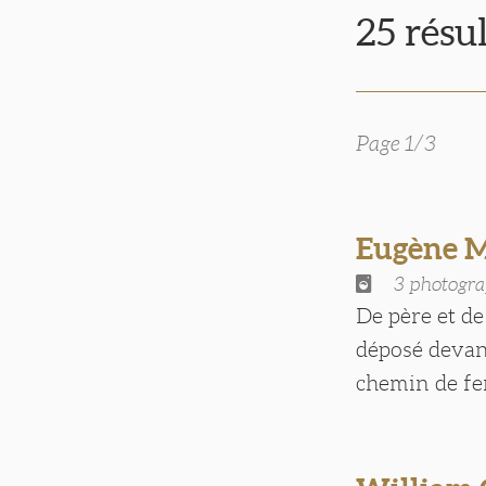
25 résu
Page 1/3
Eugène 
3 photogra
De père et d
déposé devant
chemin de fer 