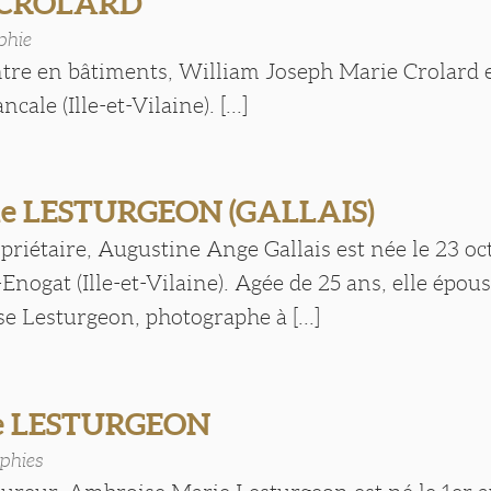
 CROLARD
phie
ntre en bâtiments, William Joseph Marie Crolard e
cale (Ille-et-Vilaine). [...]
ne LESTURGEON (GALLAIS)
opriétaire, Augustine Ange Gallais est née le 23 o
nogat (Ille-et-Vilaine). Agée de 25 ans, elle épouse
 Lesturgeon, photographe à [...]
e LESTURGEON
phies