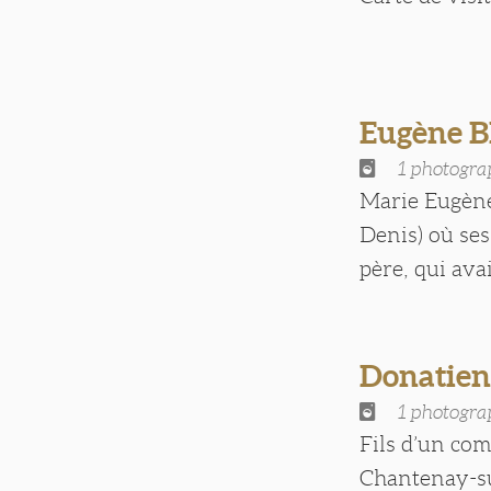
Eugène 
1 photogra
Marie Eugène
Denis) où ses
père, qui avait
Donatie
1 photogra
Fils d’un com
Chantenay-su