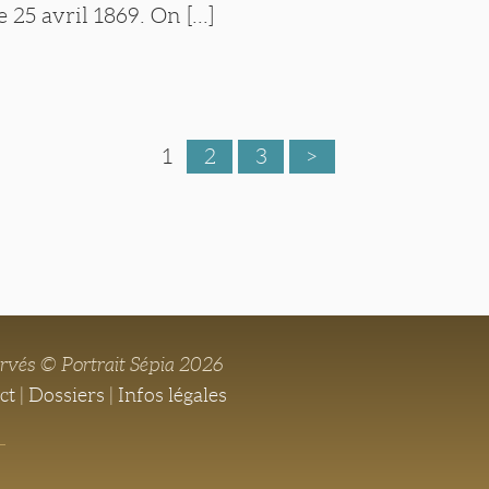
e 25 avril 1869. On [...]
1
2
3
>
ervés © Portrait Sépia 2026
ct
|
Dossiers
|
Infos légales