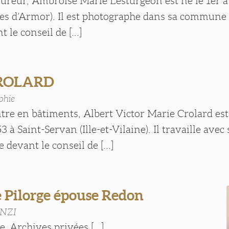
oureur, Ambroise Marie Lesturgeon est né le 1er a
es d’Armor). Il est photographe dans sa commune
t le conseil de [...]
CROLARD
phie
ntre en bâtiments, Albert Victor Marie Crolard est
 à Saint-Servan (Ille-et-Vilaine). Il travaille avec
 devant le conseil de [...]
e Pilorge épouse Redon
ENZI
e Archives privées [...]