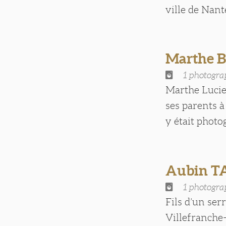
ville de Nant
Marthe 
1 photogra
Marthe Lucie 
ses parents à
y était photog
Aubin T
1 photogra
Fils d’un ser
Villefranche-