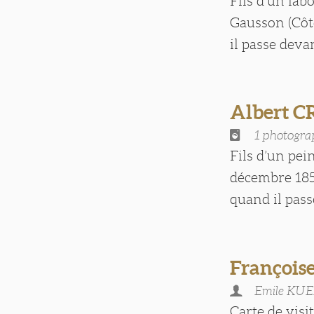
Fils d’un lab
Gausson (Côt
il passe devan
Albert 
1 photogra
Fils d’un pei
décembre 1853
quand il passe
François
Emile KU
Carte de visit