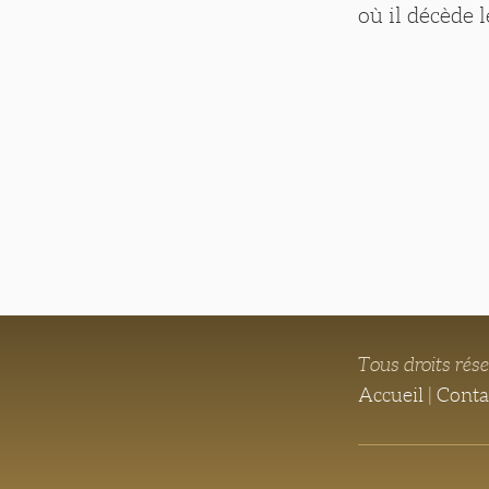
où il décède l
Tous droits rés
Accueil
|
Conta