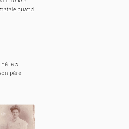
vril 1858 à
 natale quand
 né le 5
 son père