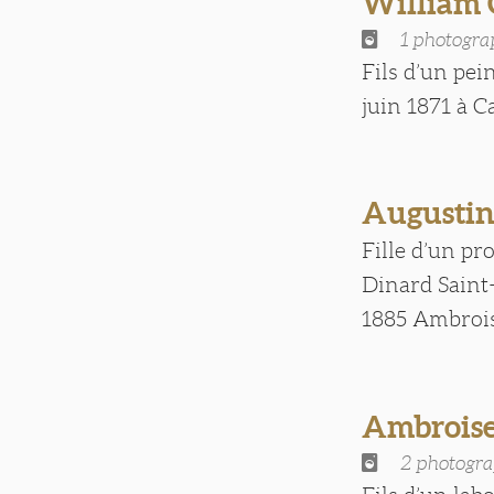
William
1 photogra
Fils d’un pei
juin 1871 à Can
Augusti
Fille d’un pr
Dinard Saint-E
1885 Ambroise
Ambrois
2 photogra