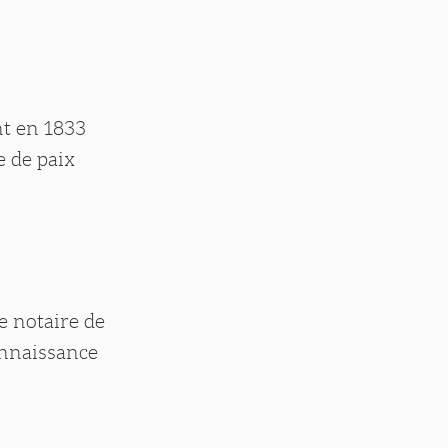
nt en 1833
e de paix
e notaire de
connaissance