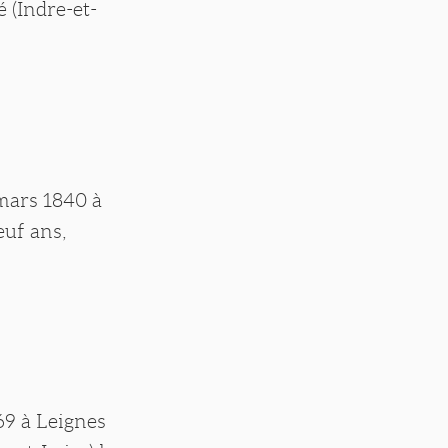
é (Indre-et-
 mars 1840 à
euf ans,
69 à Leignes