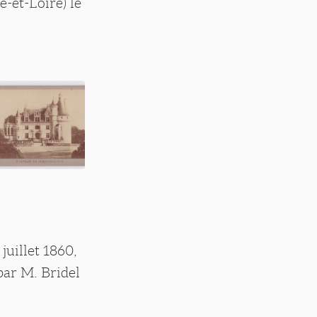
e-et-Loire) le
juillet 1860,
par M. Bridel