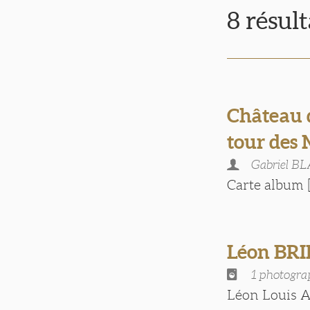
8 résul
Château 
tour des
Gabriel B
Carte album [.
Léon BR
1 photogra
Léon Louis A