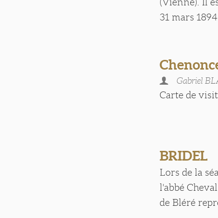
(Vienne). Il 
31 mars 1894 Il
Chenonce
Gabriel B
Carte de visite
BRIDEL
Lors de la sé
l'abbé Cheval
de Bléré repré