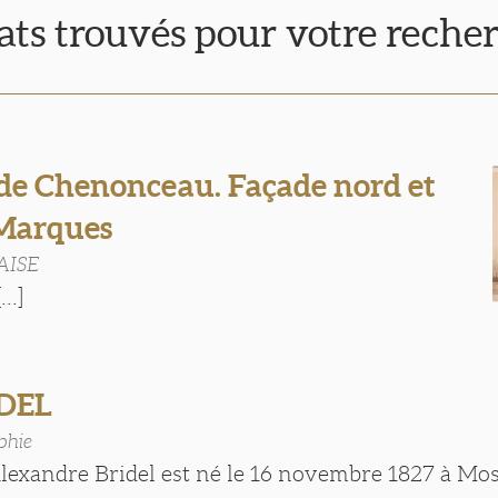
tats trouvés pour votre reche
de Chenonceau. Façade nord et
 Marques
LAISE
..]
IDEL
phie
lexandre Bridel est né le 16 novembre 1827 à Mos