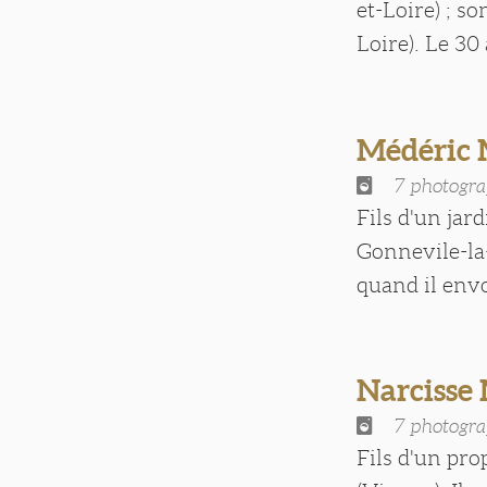
et-Loire) ; so
Loire). Le 30 
Médéric
7 photogra
Fils d'un jar
Gonnevile-la-
quand il envo
Narciss
7 photogra
Fils d'un pro