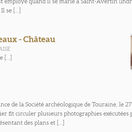
est employé quand il se marie à Saint-Avertin (Indr
 se [...]
aux - Château
LAISE
 [...]
ance de la Société archéologique de Touraine, le 27 
ier fit circuler plusieurs photographies exécutées 
sentant des plans et [...]