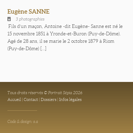
Eugène SANNE
3 photographies
Fils d’un maçon, Antoine -dit Eugène- Sanne est né le
15 novembre 1851 à Yronde-et-Buron (Puy-de-Dôme).
Agé de 28 ans, il se marie le 2 octobre 1879 à Riom
(Puy-de-Dôme) [...]
Tous droits réservés © Portrait Sépia 2026
Accueil
|
Contact
|
Dossiers
|
Infos légales
Code & design: s.a