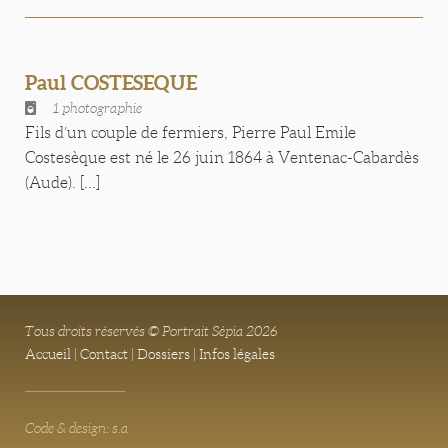
Paul COSTESEQUE
1 photographie
Fils d’un couple de fermiers, Pierre Paul Emile
Costesèque est né le 26 juin 1864 à Ventenac-Cabardès
(Aude). [...]
Tous droits réservés © Portrait Sépia 2026
Accueil
|
Contact
|
Dossiers
|
Infos légales
Code & design: s.a