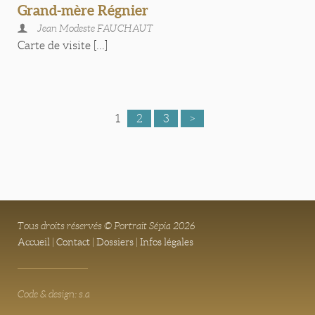
Grand-mère Régnier
Jean Modeste FAUCHAUT
Carte de visite [...]
1
2
3
>
Tous droits réservés © Portrait Sépia 2026
Accueil
|
Contact
|
Dossiers
|
Infos légales
Code & design: s.a