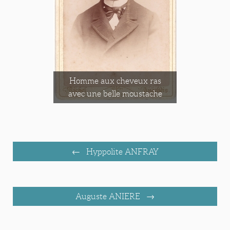
Homme aux cheveux ras
avec une belle moustache
Hyppolite ANFRAY
Auguste ANIERE