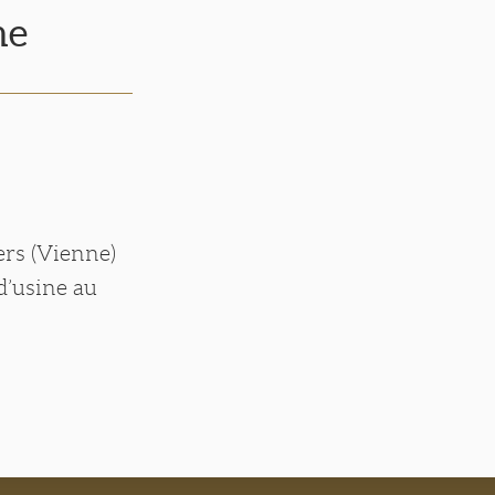
he
ers (Vienne)
d’usine au