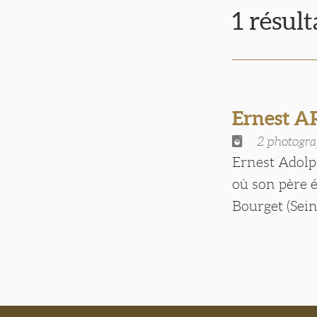
1 résul
Ernest 
2 photogra
Ernest Adolph
où son père é
Bourget (Sein